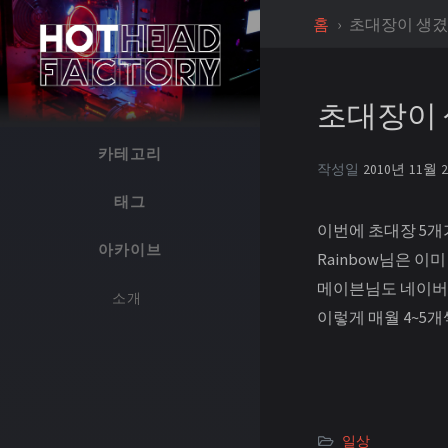
홈
초대장이 생겼
초대장이 
카테고리
작성일
2010년 11월 
태그
이번에 초대장 5개가
아카이브
Rainbow님은 이
메이븐님도 네이버
소개
이렇게 매월 4~5
일상