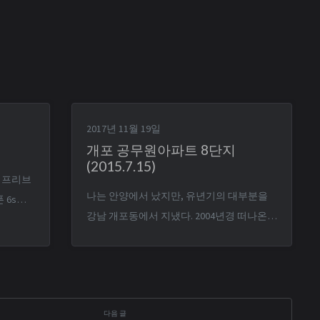
2017년 11월 19일
개포 공무원아파트 8단지
(2015.7.15)
한 프리브
나는 안양에서 났지만, 유년기의 대부분을
 6s로
강남 개포동에서 지냈다. 2004년경 떠나온
되면 위
이후 가본 적이 없던 개포동… 우연히 기회
폰으로 바
가 되어 10년 만에 방문했을 때의 사진이다.
거슬림 -
삼성서울병원 쪽에서 오는 길. 오른쪽으로 8
세대로 바
단지 상가인 상록스토아가 보인다. 10년이나
대 전 모
지났지만 기억하는 거의 그대로. BHC가 뚜레
...