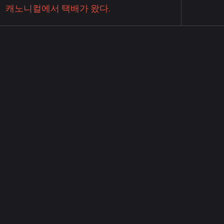
캐노니컬에서 택배가 왔다.
버지께서 웬 컴...