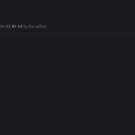
nder
CC BY 4.0
by the author.