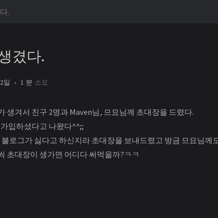
다.
생겼다.
22일
1 분
소요
 생겨서 친구 2명과 Maven님, 므묘님께 초대장을 드렸다.
미 가입하셨다고 나왔다^^;;
 블로그가 싫다고 하신지라 초대장을 보내드렸고 방금 므묘님께도
개씩 초대장이 생가면 어디다 써먹을까?ㅋㅋ