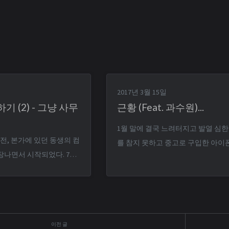
2017년 3월 15일
기 (2) - 그냥 사무
근황 (Feat. 과수원)...
1월 말에 결국 느려터지고 발열 심
 전, 본가에 있던 동생의 컴
를 참지 못하고 중고로 구입한 아이폰
장나면서 시작되었다. 7년
갈아탔다. 근데 중고 거래란 게 중독
 요크할배는 보내줘야겠다
험(?)하더라. 안드로이드 쓰다 아이
짰다. 동생의 주문
꾸니 잘 사용하던 갤럭시탭S2가 또 
고오오오오급 시계-_-;;가
&gt; 중고로 팔고 아이패드 미니 2
00과 GTX950 그래픽카드가
꿈 (탭S2 중고가가 진짜 비싸서 한 세
만원 이상이 나왔고… 다른
델이긴 하지만 아이패드를 사고도 돈이