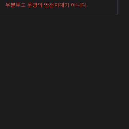
우분투도 문명의 안전지대가 아니다.
쥬르로 바뀐 걸 빼면… 상록스토아 내부에
는...