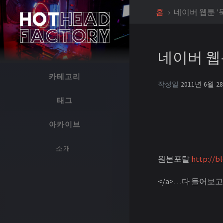
홈
네이버 웹툰 '
네이버 웹툰
카테고리
작성일
2011년 6월 2
태그
아카이브
소개
원본포탈
http://b
</a>…다 들어보