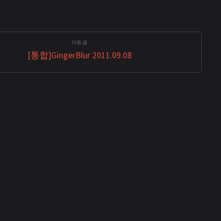
변 분위
log4j를 사용하고 있다. 자바에서 가장 많이
서 얼어
사용되는 로깅 라이브러리이기 때문에 매일
해 여러
매일 우리가 쇼핑몰에 접속하면 우리(클라
 끌 수
이언트) IP 주소와 브라우저 useragent가 쇼
[통합]GingerBlur 2011.09.08
정도부터는
핑몰 서버 로그에 기록되고, 마인...