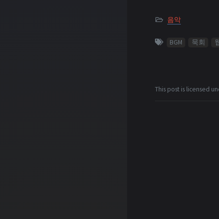
음악
BGM
묵회
This post is licensed u