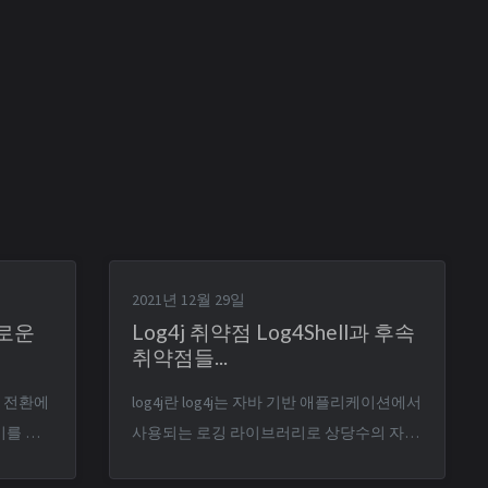
2021년 12월 29일
새로운
Log4j 취약점 Log4Shell과 후속
취약점들...
log4j란 log4j는 자바 기반 애플리케이션에서
비를 했
사용되는 로깅 라이브러리로 상당수의 자바
접 하나
기반 오픈소스 또는 상용 애플리케이션에서