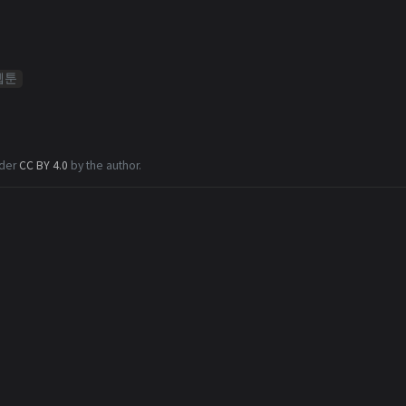
웹툰
nder
CC BY 4.0
by the author.