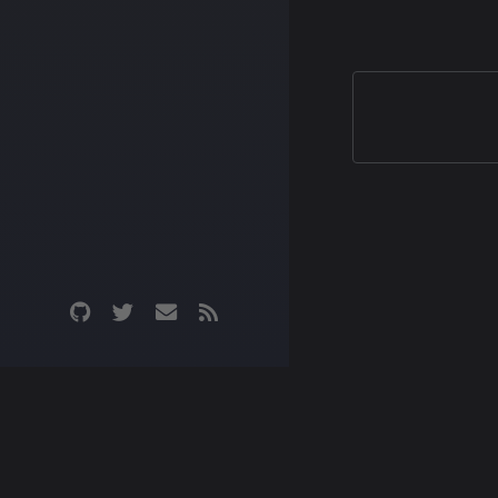
남부권에서 대중 
은 지역… 안 되겠다
집에 어머니 마실
있었다. 2008년식이라기엔 꽉 찬 옵션 2008
년… 이면 내가 뭐
1...