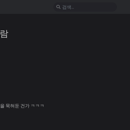
바람
년을 묵혀둔 건가 ㅋㅋㅋ