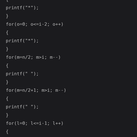
printf("*");

}

for(o=0; o<=i-2; o++)

{

printf("*");

}

for(m=n/2; m>i; m--)

{

printf(" ");

}

for(m=n/2+1; m>i; m--)

{

printf(" ");

}

for(l=0; l<=i-1; l++)

{
