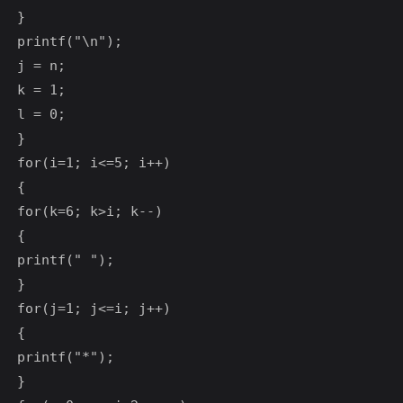
}

printf("\n");

j = n;

k = 1;

l = 0;

}

for(i=1; i<=5; i++)

{

for(k=6; k>i; k--)

{

printf(" ");

}

for(j=1; j<=i; j++)

{

printf("*");

}
