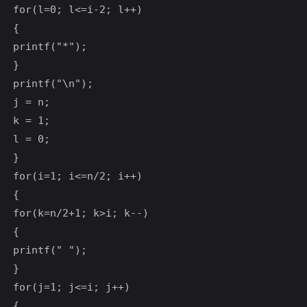
for(l=0; l<=i-2; l++)

{

printf("*");

}

printf("\n");

j = n;

k = 1;

l = 0;

}

for(i=1; i<=n/2; i++)

{

for(k=n/2+1; k>i; k--)

{

printf(" ");

}

for(j=1; j<=i; j++)

{
