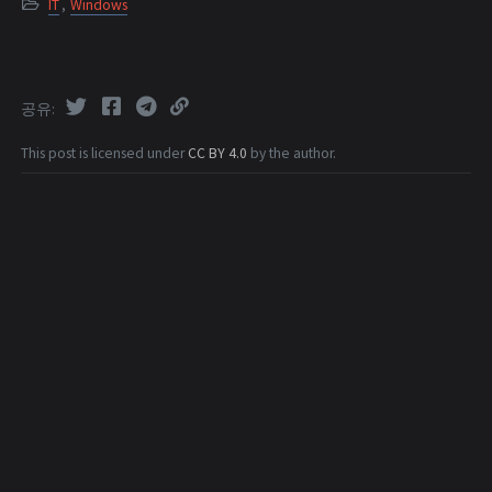
IT
,
Windows
공유
This post is licensed under
CC BY 4.0
by the author.