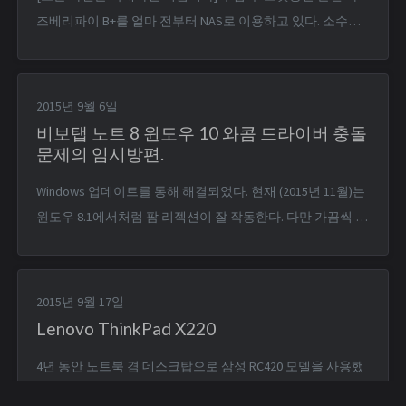
즈베리파이 B+를 얼마 전부터 NAS로 이용하고 있다. 소수의
친구들, 지인들과 함께 이용중이지만 성능상의 문제는 딱히
느껴지지 않는다. 거기다 추가로 원격 데스크탑 xrdp를 세팅
해서 태블릿(비보탭 노트 8)에서 세션을 열어 IRC 채팅방을 이
2015년 9월 6일
용하고 있다. 태블릿의 인터넷 접속 상태가 ...
비보탭 노트 8 윈도우 10 와콤 드라이버 충돌
문제의 임시방편.
Windows 업데이트를 통해 해결되었다. 현재 (2015년 11월)는
윈도우 8.1에서처럼 팜 리젝션이 잘 작동한다. 다만 가끔씩 손
을 화면에 먼저 올려놓았을 때 작업 표시줄의 버튼들을 건드
리는 경우가 생기는 건 아쉬운 부분. 에이수스 비보탭 노트 8
을 윈도우 10으로 업그레이드 한 사용자들 사이에서 와콤 드
2015년 9월 17일
라이버의 윈도우 10 미대응으로 손날을 화...
Lenovo ThinkPad X220
4년 동안 노트북 겸 데스크탑으로 삼성 RC420 모델을 사용했
다. 열여섯 살 때 샀던 노트북을 가지고 대학교에 입학하고, 1