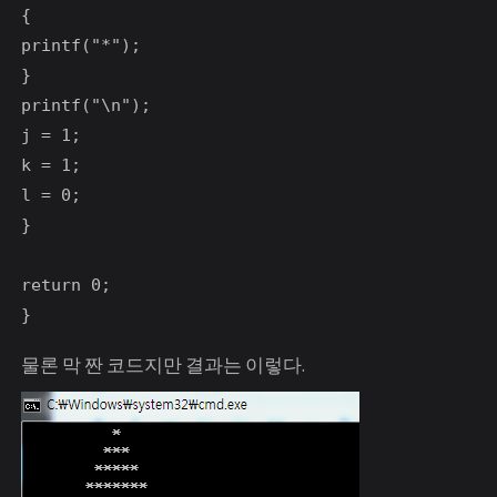
{

printf("*");

}

printf("\n");

j = 1;

k = 1;

l = 0;

}

return 0;

물론 막 짠 코드지만 결과는 이렇다.