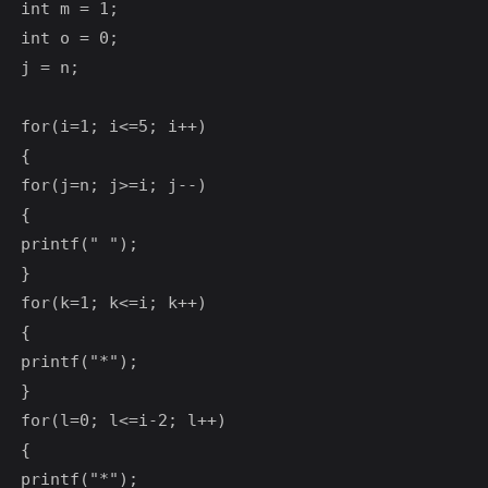
int m = 1;

int o = 0;

j = n;

for(i=1; i<=5; i++)

{

for(j=n; j>=i; j--)

{

printf(" ");

}

for(k=1; k<=i; k++)

{

printf("*");

}

for(l=0; l<=i-2; l++)

{

printf("*");
