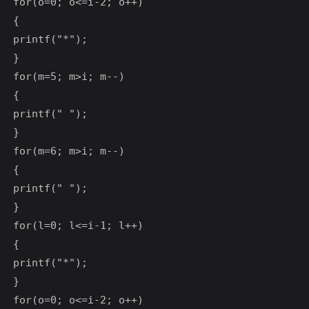
for(o=0; o<=i-2; o++)

{

printf("*");

}

for(m=5; m>i; m--)

{

printf(" ");

}

for(m=6; m>i; m--)

{

printf(" ");

}

for(l=0; l<=i-1; l++)

{

printf("*");

}

for(o=0; o<=i-2; o++)
