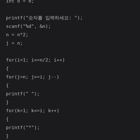
int o = 0;

printf("숫자를 입력하세요: ");

scanf("%d", &n);

n = n*2;

j = n;

for(i=1; i<=n/2; i++)

{

for(j=n; j>=i; j--)

{

printf(" ");

}

for(k=1; k<=i; k++)

{

printf("*");

}
