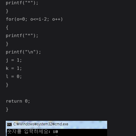
printf("*");

}

for(o=0; o<=i-2; o++)

{

printf("*");

}

printf("\n");

j = 1;

k = 1;

l = 0;

}

return 0;
