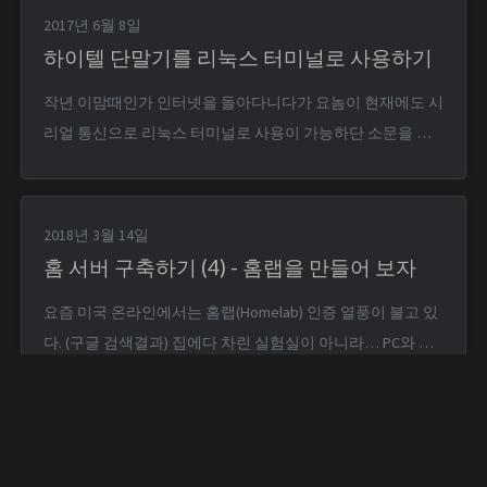
것이 너무 까마득한 옛날 일이었다. 우분투 10.04 시절쯤? 우
2017년 6월 8일
선 주분투 16.04 LTS를...
하이텔 단말기를 리눅스 터미널로 사용하기
작년 이맘때인가 인터넷을 돌아다니다가 요놈이 현재에도 시
리얼 통신으로 리눅스 터미널로 사용이 가능하단 소문을 들
었다, 그럼 직접 해보지 머 하고 구해왔던 하이텔 단말기… ? ?
이런 사유로 못 쓰게 됐었는데… 이번에 다시 구해서 통신까
지 성공하였다. * 전화번호 목록 화면에서 Ctrl+Shift+S를 눌
2018년 3월 14일
러 설정 화면을 띄우고, 모드를 '...
홈 서버 구축하기 (4) - 홈랩을 만들어 보자
요즘 미국 온라인에서는 홈랩(Homelab) 인증 열풍이 불고 있
다. (구글 검색결과) 집에다 차린 실험실이 아니라… PC와 네
트워크 장비를 이용해 집에 작동하는 서버를 만드는 것을
Homelab이라 부른다. 흔히 홈서버나 NAS라 불리는 작은 PC
한 대 셋업에서부터, 가상화를 사용한 셋업이나 역할을 분담
한 여러 대의 PC와 스위치 장비, 심지어 ...