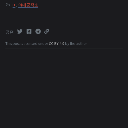
IT
,
야매공작소
공유
This post is licensed under
CC BY 4.0
by the author.