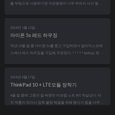
플 부팅으로 사용하기엔 저장용량이 너무 벅차서 사서 몇 번
갖고 놀고 방치하다 지웠었는데… 이번에 자작 NAS용 컴퓨터
를 알아보다가 조텍 Zbox ID83이라는 미니PC 리퍼비시 상품
이 좋은 가격이 나와서 “해킨 한 번 깔아보고?안되면 걍 NAS
2016년 2월 12일
로 쓰지 뭐~” 라는 생각으로 하나 샀다. 요 ...
아이폰 5s 레드 하우징
작년 10월 말 쯤 아이폰 5s를 중고 구입하면서 알리익스프레
스에서 레드 하우징을 구입해 두었었다. ? ? ? ? ? &nbsp; 한 달
여만에 도착했지만, 그 사이에 전투형이었던 아이폰 5s가 A
급으로 바뀐데다 판매자가 심 트레이를 누락하여 보내는 바
람에 몇 달간 봉인되어 있었다. 이걸 다시 꺼내서 장착해 보자
2016년 6월 17일
고 마음먹은 게 설날 전 주의 수요일. ...
ThinkPad 10 + LTE모듈 장착기
4월 말 쯤에 그동안 잘 써왔던 비보탭 노트 8이 박살났다. 터
치 먹통이 되어서 접촉 불량 해결을 위해 뜯다가 힘을 너무 주
어서 강화유리가 와장창ㅜㅜ 비보탭의 조악한 품질에 이미