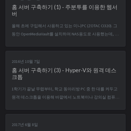
홈 서버 구축하기 (1) - 주분투를 이용한 웹서
버
올해 초에 구입해서 사용하고 있는 미니PC (ZOTAC CI320). 그
동안 OpenMediaVault를 설치하여 NAS용도로 사용했는데, 웹
서버를 돌려보기 위해 싹 포맷하고 무작정 주분투를 설치했
다. 삽질 우선 혼자서 바닥부터 삽질해 웹 서버를 구축해 본
것이 너무 까마득한 옛날 일이었다. 우분투 10.04 시절쯤? 우
2016년 10월 7일
선 주분투 16.04 LTS를...
홈 서버 구축하기 (3) - Hyper-V와 원격 데스
크톱
1학기가 끝날 무렵부터, 학교 동아리방 PC 중 한 대를 켜두고
원격 데스크톱을 이용해 바깥에서 노트북이나 강의실 컴퓨터
등으로 접속해 사용했다. “어딜 가나 사용할 수 있는 컴퓨터
가 있는 컴공과 건물에서, 어떤 컴퓨터든 원격데스크탑에 로
그인만 하면 내 컴퓨터처럼 쓸 수 있다니!” 집에 데스크탑 없
2017년 6월 8일
이 노트북만 쓰고 있었는데, 순전히 이것 때문에 데스크...