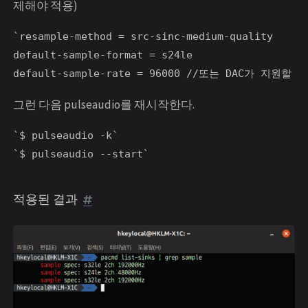
제해야 적용)
`resample-method = src-sinc-medium-quality
default-sample-format = s24le
default-sample-rate = 96000 //또는 DAC가 지원할 경
그런 다음 pulseaudio를 재시작한다.
`$ pulseaudio -k`
`$ pulseaudio --start`
적용된 결과