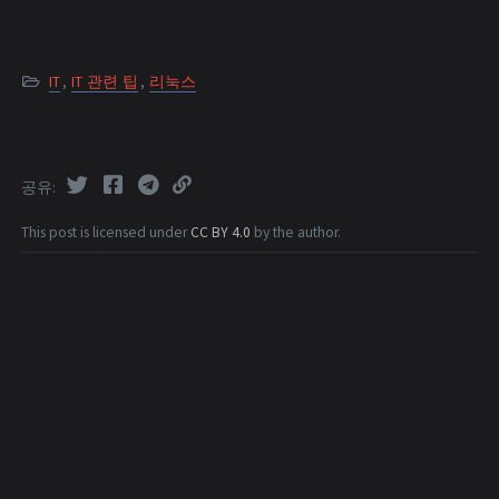
IT
,
IT 관련 팁
,
리눅스
공유
This post is licensed under
CC BY 4.0
by the author.