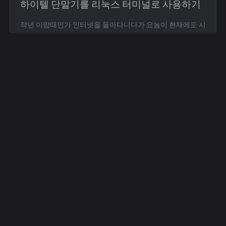
하이텔 단말기를 리눅스 터미널로 사용하기
작년 이맘때인가 인터넷을 돌아다니다가 요놈이 현재에도 시
리얼 통신으로 리눅스 터미널로 사용이 가능하단 소문을 들
었다, 그럼 직접 해보지 머 하고 구해왔던 하이텔 단말기… ? ?
이런 사유로 못 쓰게 됐었는데… 이번에 다시 구해서 통신까
지 성공하였다. * 전화번호 목록 화면에서 Ctrl+Shift+S를 눌
러 설정 화면을 띄우고, 모드를 '...
GDM3 배경화면 바꾸기
백준 문제 찾기 귀찮을
때 터미널에서 바로 열
기