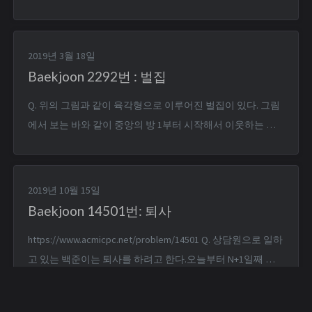
https://www.acmicpc.net/problem/$1`` 스크립트를 실행 가
능하도록 만든다. `$ chmod +x baekjoon.sh` .sh 파일을 적당
한 곳으로 복사한 뒤 명령어로 바로 실행할 수 있도록 /u...
2019년 3월 18일
Baekjoon 2292번 : 벌집
Q. 위의 그림과 같이 육각형으로 이루어진 벌집이 있다. 그림
에서 보는 바와 같이 중앙의 방 1부터 시작해서 이웃하는 방
에 돌아가면서 1씩 증가하는 번호를 주소로 매길 수 있다. 숫
자 N이 주어졌을 때, 벌집의 중앙 1에서 N번 방까지 최소 개수
의 방을 지나서 갈 때 몇 개의 방을 지나가는지(시작과 끝을
2019년 10월 15일
포함하여)를 계산하는 프로그램을 작성...
Baekjoon 14501번: 퇴사
https://www.acmicpc.net/problem/14501 Q. 상담원으로 일하
고 있는 백준이는 퇴사를 하려고 한다.오늘부터 N+1일째 되
는 날 퇴사를 하기 위해서, 남은 N일 동안 최대한 많은 상담을
하려고 한다.백준이는 비서에게 최대한 많은 상담을 잡으라