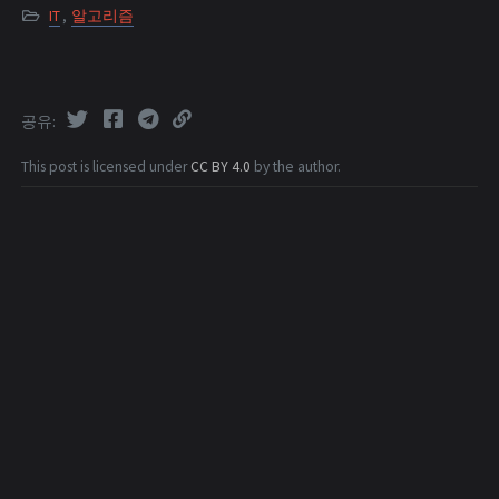
IT
,
알고리즘
공유
This post is licensed under
CC BY 4.0
by the author.