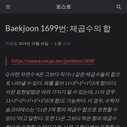
포스트
Baekjoon 1699번: 제곱수의 합
작성일
2019년 10월 16일
2 분
소요
https://www.acmicpc.net/problem/1699
Q.어떤 자연수 N은 그보다 작거나 같은 제곱수들의 합으
2
2
2
로 나타낼 수 있다. 예를 들어 11=3
+1
+1
(3개 항)이다.
이런 표현방법은 여러 가지가 될 수 있는데, 11의 경우
2
2
2
2
2
11=2
+2
+1
+1
+1
(5개 항)도 가능하다. 이 경우, 수학자
숌크라테스는 “11은 3개 항의 제곱수 합으로 표현할 수
있다.”라고 말한다. 또한 11은 그보다 적은 항의 제곱수