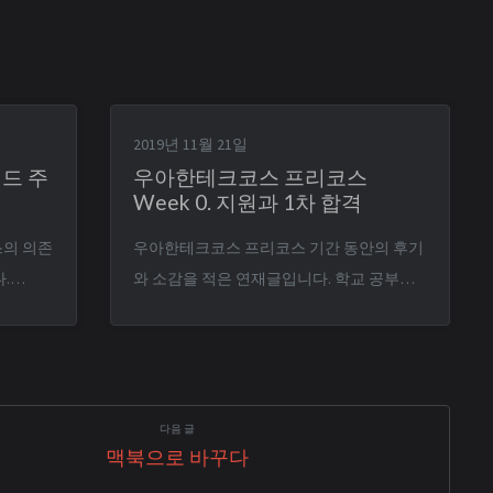
2019년 11월 21일
드 주
우아한테크코스 프리코스
Week 0. 지원과 1차 합격
스의 의존
우아한테크코스 프리코스 기간 동안의 후기
.
와 소감을 적은 연재글입니다. 학교 공부와
랩실 활동에 치여 살던 와중 지난달 쯤, 동아
리 선배를 통해 웹 백엔드 교육 코스인 우아
한테크코스에 대하여 알게 되었다. 8개월 동
안 학교를 쉬고 교육을 받아야 한다는 단점
이 있었지만, 어차피 내년 휴학을 생각 중이
맥북으로 바꾸다
었기 때문에 시도라도 해보지 뭐 하는 생각