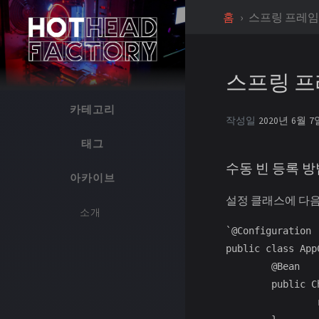
홈
스프링 프레임
스프링 프
카테고리
작성일
2020년 6월 7
태그
수동 빈 등록 방
아카이브
설정 클래스에 다음
소개
`@Configuration

public class AppC
	@Bean

	public ChessBoardPrinter chessBoardPrinter() {

		return new ChessBoardPrinter();
