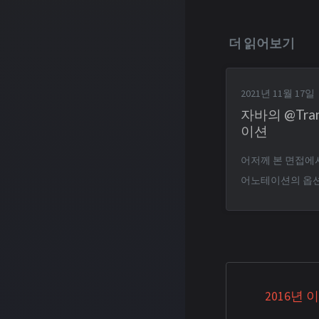
더 읽어보기
2021년 11월 17일
자바의 @Tran
이션
어저께 본 면접에서 "
어노테이션의 옵션
는 질문을 들었는
다. 전에 프로젝트
readOnly 정도
아쉬움을 잊기 전
먼저, 트랜잭션이란 뭘까? 
2016년
는 데이터베이스의