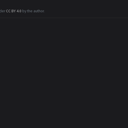
nder
CC BY 4.0
by the author.