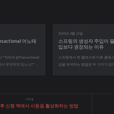
2020년 4월 23일
sactional 어노테
스프링의 생성자 주입이 필
입보다 권장되는 이유
자바의 @Transactional
스프링에서 한 클래스에 다른 클래
이 무엇무엇 있느냐?" 라
성을 부여하는 방법은 두 가지가 있다
데 제대로 대답하지 못했
@Autowired 이용하기 (필드 주입) `package
 할 때는 기껏해야
wooteco.helloworld.core; ... @Component
만 사용해 봤었으니까. 그래서
public class UserController { @Autowired
에 글로 정리하려고 한다.
private UserService userS...
트랜잭션의 정의
 이후 신형 맥에서 시동음 활성화하는 방법
 상태를 변경하는 작업 또