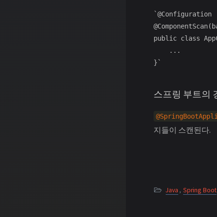
`@Configuration

@ComponentScan(b
public class AppC
    ...

}`
스프링 부트의 
@SpringBootAppl
지들이 스캔된다.
Java
,
Spring Boot