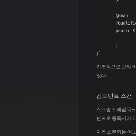
	}

	@Bean

	@Qualifier("status")

	public StatusPrinter statusPrinter() {

		return new StatusPrinter();

	}

}`
기본적으로 빈의 이
있다.
컴포넌트 스캔
스프링 프레임워크가
빈으로 등록시키고
자동 스캔되는 어