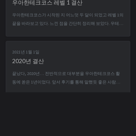
우아한테크코스 레벨 1 결산
우아한테크코스가 시작된 지 어느덧 두 달이 되었고 레벨 1의
끝을 바라보고 있다. 느낀 점을 간단히 정리해 보았다. 우테코
에서의 9주 우테코에 와서 처음 받은 미션은 ‘페어 프로그래
밍’으로 진행하는 문자열 계산기 만들기와 6명 팀으로 진행하
는 연극이었다. 먼저 페어 프로그래밍은 두 명이 1대의 컴퓨
2021년 1월 1일
터로 돌아가면서 코드를 짜는 것인데, 처음이다 보니 ...
2020년 결산
끝났다, 2020년… 전반적으로 대부분을 우아한테크코스 활
동에 쏟은 1년이었다. 앞서 후기를 통해 말했듯 좋은 사람들
과 함께 큰 꿈을 꿀 수 있게 된 값진 경험이었다. 아쉬움도 남
지만 그건 지금부터 채워 나가면 되는 거지. 이제 2021년에는
복학해서 대학교 4학년을 보내게 된다. 올해가 끝날 즈음에는
취업해서 2021년 결산은 취업 이야기로 시작했...
맥북으로 바꾸다
Jenkins로 Spring Boot