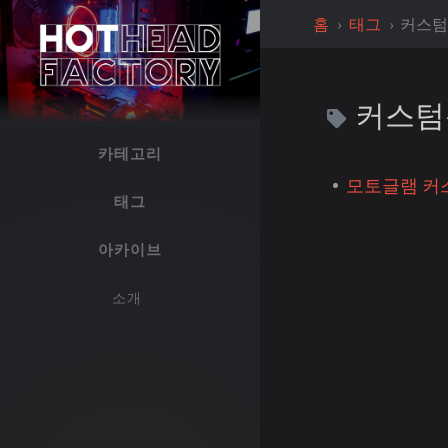
홈
태그
커스
커스텀
카테고리
모토글램 커
태그
아카이브
소개