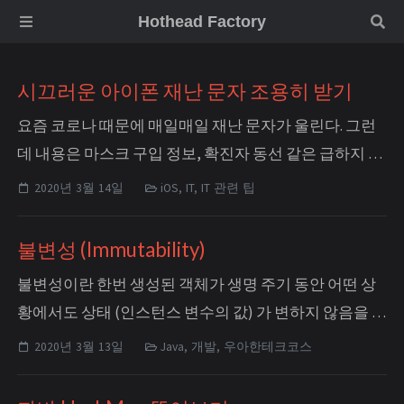
Hothead Factory
시끄러운 아이폰 재난 문자 조용히 받기
요즘 코로나 때문에 매일매일 재난 문자가 울린다. 그런
데 내용은 마스크 구입 정보, 확진자 동선 같은 급하지 않
은 ‘정보’에 가까운데도, 항상 위급한 상황인 양 우렁차게
2020년 3월 14일
iOS, IT, IT 관련 팁
울려대는 내 아이폰.이 이유가 한국 재난문자 표준에 따
른 ‘공공 안전 경보’와 ‘긴급 재난 문자’를 아이폰이 구분
불변성 (Immutability)
하지 못해서 그런 거라는데, 마침 타이밍 좋게 iOS 13.4 베
불변성이란 한번 생성된 객체가 생명 주기 동안 어떤 상
타에 ...
황에서도 상태 (인스턴스 변수의 값) 가 변하지 않음을 뜻
한다. setter를 뚫어 놓는다면 당연히 그 객체는 불변하지
2020년 3월 13일
Java, 개발, 우아한테크코스
않다. getter 역시도 값을 JVM Stack에 저장하지 않고
heap의 메모리 주소의 참조값을 제공하는 자료형을 리