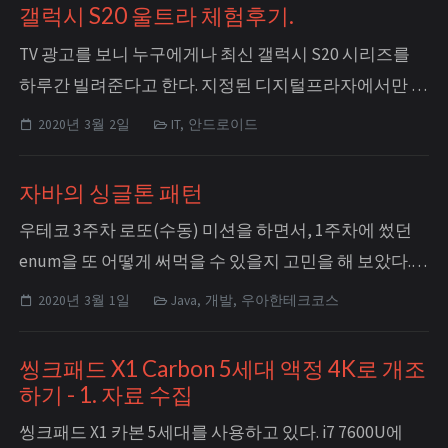
하나 올라왔다. **@channel** 안녕하세요.현재 코로나19
갤럭시 S20 울트라 체험후기.
가 빠르게 확산되면서 긴급하게 공지할 내용이 있어 메
TV 광고를 보니 누구에게나 최신 갤럭시 S20 시리즈를
시지 남겨요...
하루간 빌려준다고 한다. 지정된 디지털프라자에서만 대
여가 가능하다는데, 마침 시내에 나갈 일이 있어서 빌려
2020년 3월 2일
IT, 안드로이드
왔다. 신분증과 전화번호를 남기라고 하며 S20 플러스와
S20 울트라 중에서 고르라고 한다.최신 기능들을 다 체험
자바의 싱글톤 패턴
해 봐야 대여의 의미가 있는 거니 울트라로 선택. 외관은
우테코 3주차 로또(수동) 미션을 하면서, 1주차에 썼던
요즘...
enum을 또 어떻게 써먹을 수 있을지 고민을 해 보았다.
프로그래밍 요구사항 중: **java enum을 적용해 프로그
2020년 3월 1일
Java, 개발, 우아한테크코스
래밍을 구현한다.** 우선 생각난 것은 한 번씩만 생성되면
되고 또 숫자 범위 등에 대해 검증이 필요한 로또 번호를
씽크패드 X1 Carbon 5세대 액정 4K로 개조
enum으로 만드는 것이었는데, 아무리 생각해도 깔끔...
하기 - 1. 자료 수집
씽크패드 X1 카본 5세대를 사용하고 있다. i7 7600U에