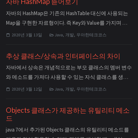
자바 HashMap 뜯어보기
턴하는 (예: Collection) 경우 값을 hard c...
자바의 HashMap은 기존의 HashTable 대신에 사용되는
Map을 구현한 자료형이다. 즉 Key와 Value를 가지며 거
기에 추가로 고유한 특성으로 ‘해시’를 이용하여 많은 양
2020년 3월 13일
Java, 개발, 우아한테크코스
의 데이터 속에서 더 빨리 원하는 값을 찾을 수 있다.
HashMap의 Key와 Value에는 어떤 값이든 지정하여 저장
추상 클래스/상속과 인터페이스의 차이
할 수 있다. `private static Ma...
자바에서 상속은 개념적으로는 부모 클래스의 멤버 변수
와 메소드를 가져다 사용할 수 있는 자식 클래스를 생성
하는 것이며, 구조적으로는 비슷한 클래스들의 공통되
2020년 3월 12일
Java, 개발, 우아한테크코스
는 부분을 합쳐서 중복되는 코드를 줄일 수 있는 방법이
다. 우테코 미션 중 하나인 블랙잭 게임을 예로 들어보면,
Objects 클래스가 제공하는 유틸리티 메소
블랙잭 게임의 구성원은 한 명의 딜러와 여러 명의 플레
드
이어로 나뉘는데, 이들이 취하...
java 7에서 추가된 Objects 클래스의 유틸리티 메소드를