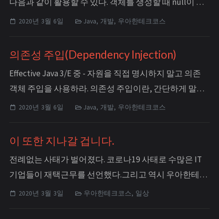
다음과 같이 활용할 수 있다. 객체를 생성할 때 null이 들
어오는것을 걸러내기 위해 다음과 같이 코드를 짜는 경
2020년 3월 6일
Java, 개발, 우아한테크코스
우가 많은데 `private void isSame (String str, String
expected) { if (string != null || string.equ...
의존성 주입(Dependency Injection)
Effective Java 3/E 중 - 자원을 직접 명시하지 말고 의존
객체 주입을 사용하라. 의존성 주입이란, 간단하게 말해
서 어떤 자원에 대한 작업을 정적 유틸리티 클래스나 싱
2020년 3월 6일
Java, 개발, 우아한테크코스
글톤 패턴을 이용하여 처리하는 대신, 하나의 객체가 다
른 객체에 의존성을 갖게 하여 사용하는 자원에 따라 동
이 또한 지나갈 겁니다.
작이 달라지게 하는 것이다. 인스턴스를 생성할 때 생...
전례없는 사태가 벌어졌다. 코로나19 사태로 수많은 IT
기업들이 재택근무를 선언했다.그리고 역시 우아한테크
코스도 예외는 아니었다. 로또 1주차 미션이 끝나고 한가
2020년 3월 3일
우아한테크코스, 일상
로웠던 2월 24일, 슬랙의 공지사항에 캡틴 포비의 글이